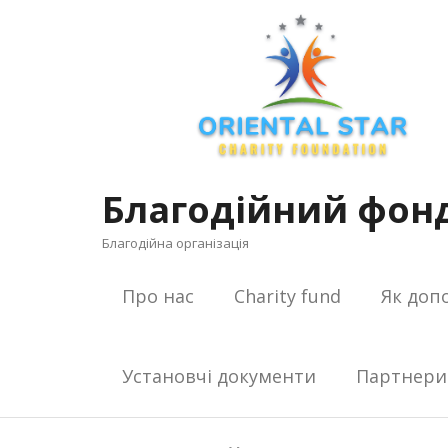
Skip
to
content
Благодійний фонд
Благодійна організація
Про нас
Charity fund
Як доп
Установчі документи
Партнери