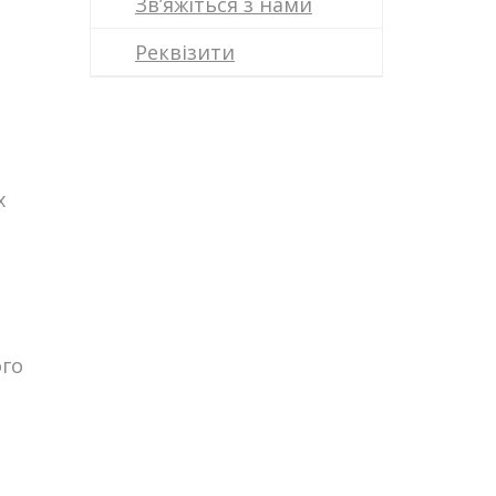
Зв’яжіться з нами
Реквізити
х
ого