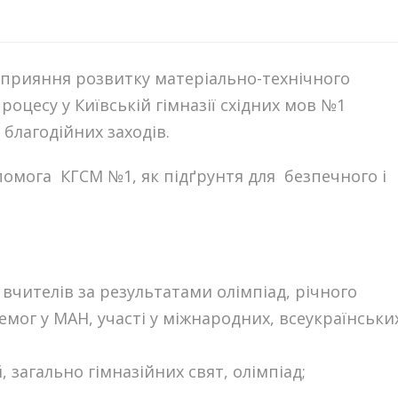
сприяння розвитку матеріально-технічного
оцесу у Київській гімназії східних мов №1
благодійних заходів.
помога КГСМ №1, як підґрунтя для безпечного і
вчителів за результатами олімпіад, річного
мог у МАН, участі у міжнародних, всеукраїнськи
загально гімназійних свят, олімпіад;