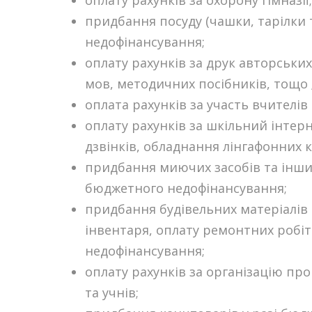
оплату рахунків за охорону гімназії;
придбання посуду (чашки, тарілки т
недофінансування;
оплату рахунків за друк авторськи
мов, методичних посібників, тощо 
оплата рахунків за участь вчителі
оплату рахунків за шкільний інтер
дзвінків, обладнання лінгафонних к
придбання миючих засобів та інших 
бюджетного недофінансування;
придбання будівельних матеріалів 
інвентаря, оплату ремонтних робіт 
недофінансування;
оплату рахунків за організацію пр
та учнів;